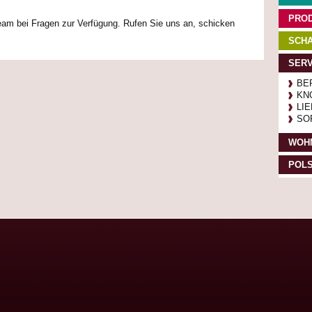
PRO
eam bei Fragen zur Verfügung. Rufen Sie uns an, schicken
SCHA
SERV
BE
KN
LI
SO
WOH
POL