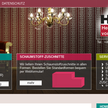
DATENSCHUTZ
Tel.: +
SCHAUMSTOFF-ZUSCHNITTE
SERV
Wir liefern Ihnen Schaumstoffzuschnitte in allen
S
Formen. Bestellen Sie Standardformen bequem
L
per Webformular!
B
R)
S
F
ZUSC
mehr
g
R
HOM