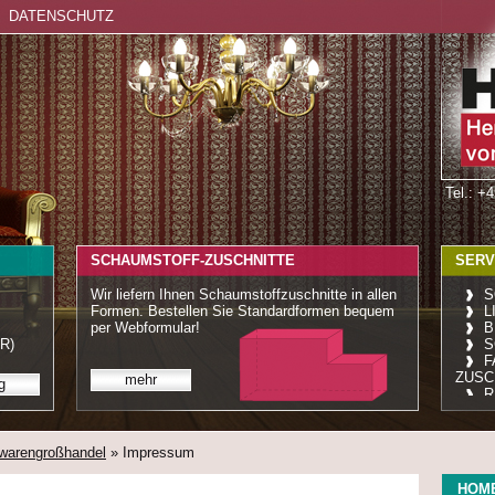
DATENSCHUTZ
Tel.: +
SCHAUMSTOFF-ZUSCHNITTE
SERV
Wir liefern Ihnen Schaumstoffzuschnitte in allen
S
Formen. Bestellen Sie Standardformen bequem
L
per Webformular!
B
R)
S
F
ZUSC
mehr
g
R
rwarengroßhandel
» Impressum
HOM