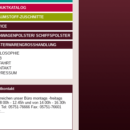
DUKTKATALOG
UMSTOFF-ZUSCHNITTE
ICE
NWAGENPOLSTER/ SCHIFFSPOLSTER
STERWARENGROSSHANDLUNG
ILOSOPHIE
B
FAHRT
NTAKT
PRESSUM
tkontakt
rreichen unser Büro montags -freitags
8:00h - 12.45h und von 14.00h - 16.30h
: Tel: 05751-76666 Fax: 05751-76601
...