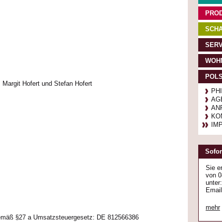
PRO
SCHA
SERV
WOH
POL
 Margit Hofert und Stefan Hofert
PH
AG
AN
KO
IM
Sofor
Sie e
von 0
unter
Email:
mehr
gemäß §27 a Umsatzsteuergesetz: DE 812566386