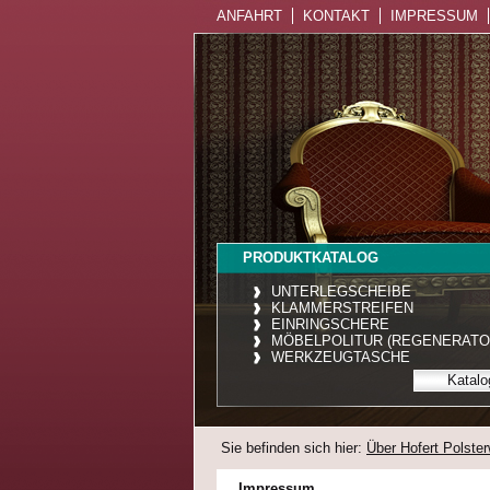
ANFAHRT
KONTAKT
IMPRESSUM
PRODUKTKATALOG
UNTERLEGSCHEIBE
KLAMMERSTREIFEN
EINRINGSCHERE
MÖBELPOLITUR (REGENERATO
WERKZEUGTASCHE
Katalo
Sie befinden sich hier:
Über Hofert Polste
Impressum